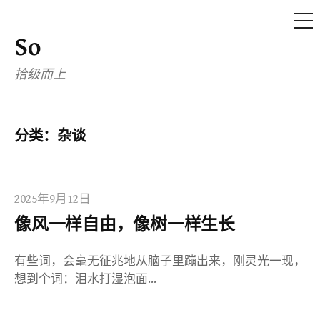
ME
So
Skip
to
拾级而上
content
分类：杂谈
2025年9月12日
像风一样自由，像树一样生长
有些词，会毫无征兆地从脑子里蹦出来，刚灵光一现，
想到个词：泪水打湿泡面…