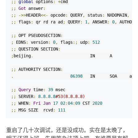
;;
global
 options
:
+
;;
Got
 answer
:
;;
->>
HEADER
<<-
 opcode
:
 QUERY
,
 status
:
 NXDOMAIN
,
 id
;;
 flags
:
 qr rd ra ad
;
 QUERY
:
1
,
 ANSWER
:
0
,
 AUTHORI
;;
 OPT PSEUDOSECTION
:
;
 EDNS
:
 version
:
0
,
 flags
:;
 udp
:
512
;;
 QUESTION SECTION
:
;
beijing
.
                       IN      A

;;
 AUTHORITY SECTION
:
.
86398
   IN      SOA     a
.
r
;;
Query
 time
:
39
;;
 SERVER
:
8.8
.
8.8
#53(8.8.8.8)
;;
 WHEN
:
Fri
Jan
17
02
:
04
:
09
 CST 
2020
;;
 MSG SIZE  rcvd
:
111
重启了几十次调试，还是没成功。实在是太晚了，