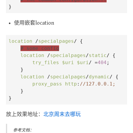
}
使用嵌套location
location
/
specialpages
/
 {
# some config
location
/
specialpages
/
static
/
 {
try_files
$uri
$uri
/
=
404
;
    }
location
/
specialpages
/
dynamic
/
 {
proxy_pass
http
:
//127.0.0.1;
    }
}
放上效果地址：
北京周末去哪玩
参考文档：