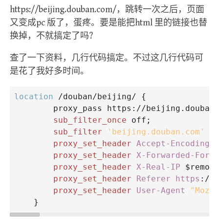
https://beijing.douban.com/，跳转一次之后，页面
又变成pc 版了，蛋疼。要是能把html 里的链接也替
换掉，不就搞定了吗?
查了一下资料，几行代码搞定。不过这几行代码可
是花了我好多时间。
location
 /douban/beijing/ {
proxy_pass
 https://beijing.douban
sub_filter_once
 off;             
sub_filter
'beijing.douban.com'
'
proxy_set_header
Accept-Encoding
proxy_set_header
X-Forwarded-For
 
proxy_set_header
X-Real-IP
 $remot
proxy_set_header
Referer https
://
proxy_set_header
User-Agent
"Mozi
    }