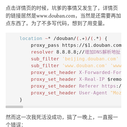
点击详情页的时候，坑爹的事情又发生了，详情页
的链接居然是www.douban.com，当然是还需要再加
点东西了。为了不多写代码，想到了用变量。
location
~
* /douban/
(
.+
)
/
(
.*
)
 {
proxy_pass
 https://$1.douban.com/
resolver
 8.8.8.8;//
增加DNS解析地扯
sub_filter
'beijing.douban.com'
'
sub_filter
'www.douban.com'
'www.
proxy_set_header
X-Forwarded-For
 
proxy_set_header
X-Real-IP
 $remot
proxy_set_header
Referer https
://
proxy_set_header
User-Agent
"Mozi
    }
然而这一次我死活没成功，搞了一晚上，一直报一
个错误：