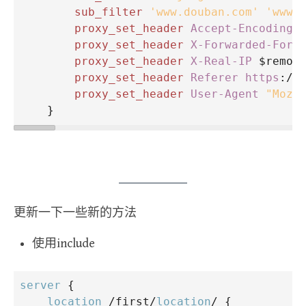
sub_filter
'www.douban.com'
'www.
proxy_set_header
Accept-Encoding
proxy_set_header
X-Forwarded-For
 
proxy_set_header
X-Real-IP
 $remot
proxy_set_header
Referer https
://
proxy_set_header
User-Agent
"Mozi
    }
更新一下一些新的方法
使用include
server
 {
location
 /first/
location
/ {