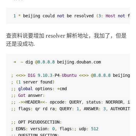
1
*
 beijing could 
not
 be resolved 
(
3
:
Host
not
 fou
查资料说要增加 resolver 解析地址，我加了，但是
还是没成功.
➜
~
 dig 
@
8.8
.
8.8
 beijing
.
douban
.
com

;
<<>>
DiG
9.10
.
3
-
P4
-
Ubuntu
<<>>
@
8.8
.
8.8
 beijing
.
d
;
(
1
 server found
)
;;
global
 options
:
+
;;
Got
 answer
:
;;
->>
HEADER
<<-
 opcode
:
 QUERY
,
 status
:
 NOERROR
,
 id
:
;;
 flags
:
 qr rd ra
;
 QUERY
:
1
,
 ANSWER
:
3
,
 AUTHORITY
:
;;
 OPT PSEUDOSECTION
:
;
 EDNS
:
 version
:
0
,
 flags
:;
 udp
:
512
;;
 QUESTION SECTION
: