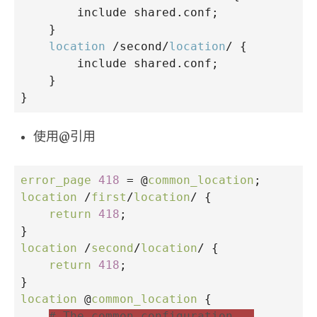
include
 shared.conf;
    }
location
 /second/
location
/ {
include
 shared.conf;
    }
}
使用@引用
error_page
418
=
@
common_location
;
location
/
first
/
location
/
 {
return
418
;
}
location
/
second
/
location
/
 {
return
418
;
}
location
@
common_location
 {
# The common configuration...