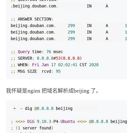
;
beijing
.
douban
.
com
.
            IN      A

;;
 ANSWER SECTION
:
beijing
.
douban
.
com
.
299
     IN      A       
154
beijing
.
douban
.
com
.
299
     IN      A       
154
beijing
.
douban
.
com
.
299
     IN      A       
154
;;
Query
 time
:
76
;;
 SERVER
:
8.8
.
8.8
#53(8.8.8.8)
;;
 WHEN
:
Fri
Jan
17
02
:
02
:
41
 CST 
2020
;;
 MSG SIZE  rcvd
:
95
我怀疑是nginx 把域名解析成beijing 了。
➜
~
 dig 
@
8.8
.
8.8
 beijing           

;
<<>>
DiG
9.10
.
3
-
P4
-
Ubuntu
<<>>
@
8.8
.
8.8
;
(
1
 server found
)