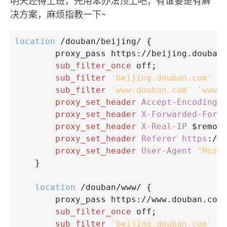
明天还得上班，先用笨办法顶上吧，有谁要是有解
决方案，麻烦指教一下~
location
 /douban/beijing/ {
proxy_pass
 https://beijing.douban
sub_filter_once
 off;             
sub_filter
'beijing.douban.com'
'
sub_filter
'www.douban.com'
'www.
proxy_set_header
Accept-Encoding
proxy_set_header
X-Forwarded-For
 
proxy_set_header
X-Real-IP
 $remot
proxy_set_header
Referer https
://
proxy_set_header
User-Agent
"Mozi
    }
location
 /douban/www/ {
proxy_pass
 https://www.douban.com
sub_filter_once
 off;
sub_filter
'beijing.douban.com'
'