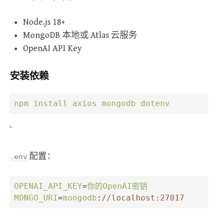
Node.js 18+
MongoDB 本地或 Atlas 云服务
OpenAI API Key
安装依赖
npm
install
axios
mongodb
dotenv
`
配置：
.
env
OPENAI_API_KEY
=
你的OpenAI密钥
MONGO_URI
=
mongodb
:
//localhost:27017