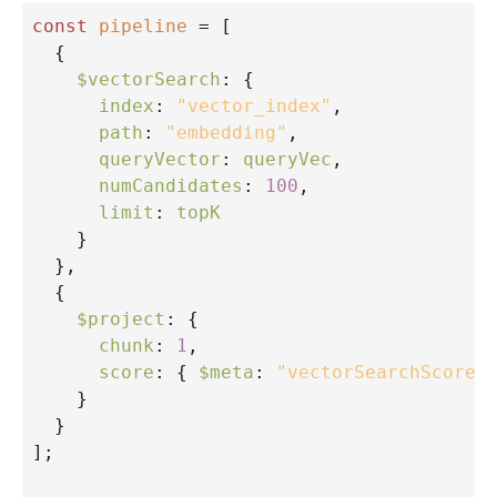
const
pipeline
=
 [
  {
$vectorSearch
: {
index
: 
"vector_index"
,
path
: 
"embedding"
,
queryVector
: 
queryVec
,
numCandidates
: 
100
,
limit
: 
topK
    }
  },
  {
$project
: {
chunk
: 
1
,
score
: { 
$meta
: 
"vectorSearchScore"
    }
  }
];