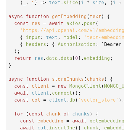
    (
_
, 
i
) 
=>
text
.
slice
(
i
*
size
, (
i
+
1
async
function
getEmbedding
(
text
) {
const
res
=
await
axios
.
post
(
'https://api.openai.com/v1/embeddings
    { 
input
: 
text
, 
model
: 
'text-embedding
    { 
headers
: { 
Authorization
: 
`Bearer $
  );
return
res
.
data
.
data
[
0
].
embedding
;
}
async
function
storeChunks
(
chunks
) {
const
client
=
new
MongoClient
(
MONGO_UR
await
client
.
connect
();
const
col
=
client
.
db
(
'vector_store'
).
c
for
 (
const
chunk
of
chunks
) {
const
embedding
=
await
getEmbedding
(
await
col
.
insertOne
({ 
chunk
, 
embeddin