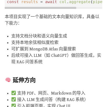
const
results
=
await
col
.
aggregate
(
pipel
本项目实现了一个基础的文本向量知识库，具备以
下能力：
支持文档分块和语义向量生成
支持本地余弦相似度检索
可扩展到 MongoDB Atlas 向量搜索
后续可接入 LLM（如 ChatGPT）做回答生成，实
现 RAG 问答系统
延伸方向
支持 PDF、网页、Markdown 的导入
接入 LLM 生成问答（构建 RAG 系统）
引入前端页面，实现 Chat UI