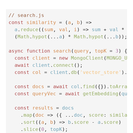
// search.js
const
similarity
=
 (
a
, 
b
) 
=>
a
.
reduce
((
sum
, 
val
, 
i
) 
=>
sum
+
val
*
b
  (
Math
.
hypot
(
...
a
) 
*
Math
.
hypot
(
...
b
));
async
function
search
(
query
, 
topK
=
3
) {
const
client
=
new
MongoClient
(
MONGO_UR
await
client
.
connect
();
const
col
=
client
.
db
(
'vector_store'
).
c
const
docs
=
await
col
.
find
({}).
toArray
const
queryVec
=
await
getEmbedding
(
que
const
results
=
docs
    .
map
(
doc
=>
 ({ 
...
doc
, 
score
: 
similar
    .
sort
((
a
, 
b
) 
=>
b
.
score
-
a
.
score
)
    .
slice
(
0
, 
topK
);