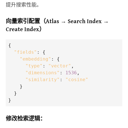
提升搜索性能。
向量索引配置（Atlas → Search Index →
Create Index）
{
"fields"
: {
"embedding"
: {
"type"
: 
"vector"
,
"dimensions"
: 
1536
,
"similarity"
: 
"cosine"
    }
  }
}
修改检索逻辑：