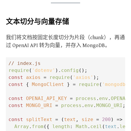
文本切分与向量存储
我们将文档按固定长度切分为片段（chunk），再通
过 OpenAI API 转为向量，并存入 MongoDB。
// index.js
require
(
'dotenv'
).
config
();
const
axios
=
require
(
'axios'
);
const
 { 
MongoClient
 } 
=
require
(
'mongodb'
const
OPENAI_API_KEY
=
process
.
env
.
OPENAI
const
MONGO_URI
=
process
.
env
.
MONGO_URI
;
const
splitText
=
 (
text
, 
size
=
200
) 
=>
Array
.
from
({ 
length
: 
Math
.
ceil
(
text
.
len